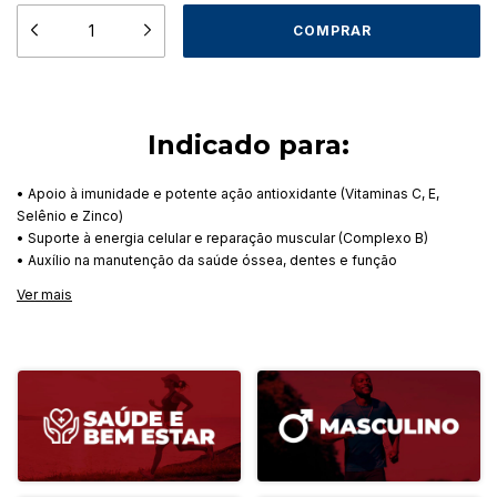
Indicado para:
• Apoio à imunidade e potente ação antioxidante (Vitaminas C, E,
Selênio e Zinco)
• Suporte à energia celular e reparação muscular (Complexo B)
• Auxílio na manutenção da saúde óssea, dentes e função
neuromuscular (Vitamina D, Cálcio e Magnésio)
Ver mais
• Apoio à saúde da visão e manutenção da pele (Vitamina A)
• Suporte ao metabolismo da glicose e regulação do açúcar no
sangue (Cromo)
• Auxílio na função da tireoide e saúde neurológica (Iodo)
• Suporte na formação de glóbulos vermelhos, coagulação e
transporte de oxigênio (Cobre, Vitamina K e Ferro)
Multivitamínico A-Z –
Suporte Nutricional e