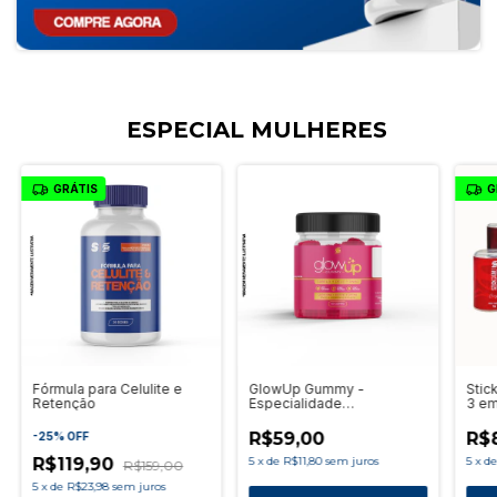
ESPECIAL MULHERES
GRÁTIS
G
Fórmula para Celulite e
GlowUp Gummy -
Stic
Retenção
Especialidade
3 em
Suplementar para Cabelo,
- So
Pele e Unha em Gomas
Maq
R$59,00
R$8
-
25
%
OFF
Trat
R$119,90
5
x
de
R$11,80
sem juros
5
x
d
R$159,00
5
x
de
R$23,98
sem juros