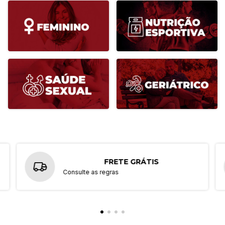
Imunidade
⚠️
AVISO IMPORTANTE
Este é um medicamento manipulado. No geral, medicamentos
manipulados são preparações farmacêuticas personalizadas,
elaboradas em farmácia de manipulação, conforme prescrição de
profissional previamente habilitado.
✓ Mantenha fora do alcance de crianças
✓ Utilize somente com prescrição de profissional habilitado
✓ Evite a automedicação
✓ Em caso de dúvidas, consulte nosso farmacêutico
FRETE GRÁTIS
Consulte as regras
Descrição Breve
O Multivitamínico A-Z é uma especialidade farmacêutica formulada
para complementar a alimentação diária, auxiliando na energia,