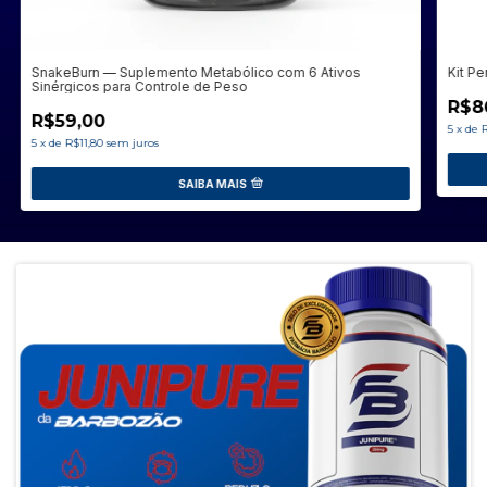
SnakeBurn — Suplemento Metabólico com 6 Ativos
Kit P
Sinérgicos para Controle de Peso
R$8
R$59,00
5
x
de
R
5
x
de
R$11,80
sem juros
SAIBA MAIS